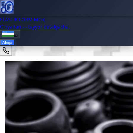
ELASTIK FORM MChJ
Gʻoyadan — tayyor detalgacha.
uz
Aloqa