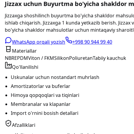
Jizzax uchun Buyurtma bo'yicha shakldor ma
Jizzaxga shoshilinch buyurtma bo'yicha shakldor mahsul
ishlab chiqarish. Jizzaxga 1 kunda yetkazib berish. Jizzax
bo'yicha shakldor mahsulotlar uchun mintaqaviy sharoitl
WhatsApp orqali yozish
+998 90 944 99 40
Materiallar
NBR
EPDM
Viton / FKM
Silikon
Poliuretan
Tabiiy kauchuk
Qo'llanilishi
Uskunalar uchun nostandart muhrlash
Amortizatorlar va buferlar
Himoya qopqoqlari va tiqinlari
Membranalar va klapanlar
Import o'rnini bosish detallari
Afzalliklari