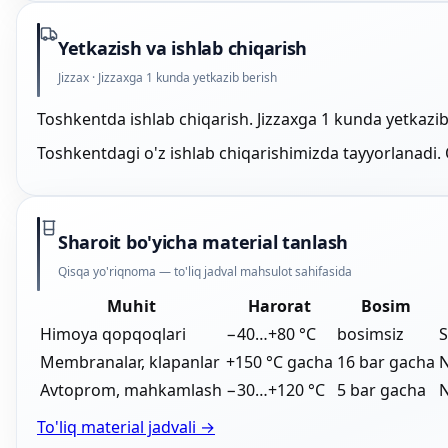
Yetkazish va ishlab chiqarish
Jizzax · Jizzaxga 1 kunda yetkazib berish
Toshkentda ishlab chiqarish. Jizzaxga 1 kunda yetkazib
Toshkentdagi o'z ishlab chiqarishimizda tayyorlanadi. 
Sharoit bo'yicha material tanlash
Qisqa yo'riqnoma — to'liq jadval mahsulot sahifasida
Muhit
Harorat
Bosim
Himoya qopqoqlari
−40…+80 °C
bosimsiz
Membranalar, klapanlar
+150 °C gacha
16 bar gacha
N
Avtoprom, mahkamlash
−30…+120 °C
5 bar gacha
To'liq material jadvali →