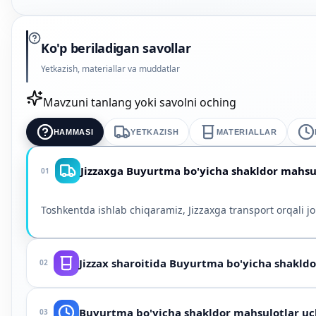
Ko'p beriladigan savollar
Yetkazish, materiallar va muddatlar
Mavzuni tanlang yoki savolni oching
HAMMASI
YETKAZISH
MATERIALLAR
Jizzaxga Buyurtma bo'yicha shakldor mahsul
01
Toshkentda ishlab chiqaramiz, Jizzaxga transport orqali jo
Jizzax sharoitida Buyurtma bo'yicha shakld
02
Muhit (moy, suv, bug', kimyo), harorat va bosimga bog'li
Buyurtma bo'yicha shakldor mahsulotlar 
03