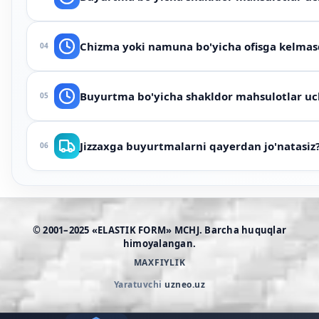
poliuretan tanlaydi. Pastda qisqa jadval; to'liq ro'yxat mah
100 donadan (nostandart uchun partiyadan). Chizma tasdi
Chizma yoki namuna bo'yicha ofisga kelm
04
Ha. Chizma, surat yoki eskirgan detalni WhatsApp ga yubor
Buyurtma bo'yicha shakldor mahsulotlar uc
05
surat yetarli.
Agar detal kelishilgan chizmaga mos kelmasa — bizning hi
Jizzaxga buyurtmalarni qayerdan jo'natasiz
06
kelishiladi.
Ishlab chiqarish va ombor Toshkentda. Jizzaxga 1 kunda yet
© 2001–2025 «ELASTIK FORM» MCHJ. Barcha huquqlar
himoyalangan.
MAXFIYLIK
Yaratuvchi
uzneo.uz