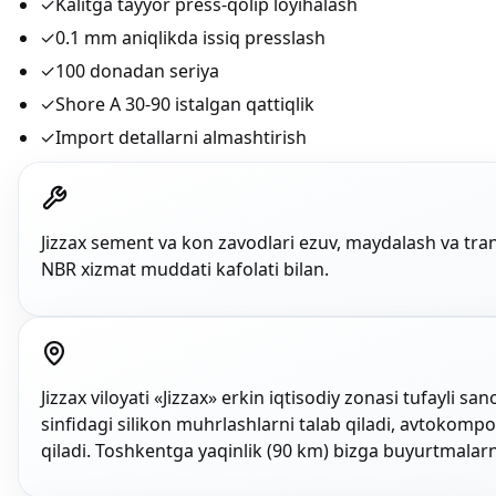
✓
Kalitga tayyor press-qolip loyihalash
✓
0.1 mm aniqlikda issiq presslash
✓
100 donadan seriya
✓
Shore A 30-90 istalgan qattiqlik
✓
Import detallarni almashtirish
Jizzax sement va kon zavodlari ezuv, maydalash va tra
NBR xizmat muddati kafolati bilan.
Jizzax viloyati «Jizzax» erkin iqtisodiy zonasi tufayli 
sinfidagi silikon muhrlashlarni talab qiladi, avtokompo
qiladi. Toshkentga yaqinlik (90 km) bizga buyurtmalarn