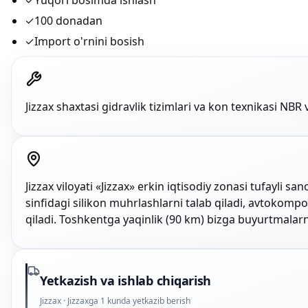
✓
Yuqori bosimda ishlash
✓
100 donadan
✓
Import o'rnini bosish
Jizzax shaxtasi gidravlik tizimlari va kon texnikasi NB
Jizzax viloyati «Jizzax» erkin iqtisodiy zonasi tufayli 
sinfidagi silikon muhrlashlarni talab qiladi, avtokompo
qiladi. Toshkentga yaqinlik (90 km) bizga buyurtmalarn
Yetkazish va ishlab chiqarish
Jizzax · Jizzaxga 1 kunda yetkazib berish