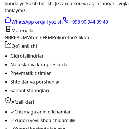
kunda yetkazib berish. Jizzaxda kon va agrosanoat rivoj
tanlaymiz.
WhatsApp orqali yozish
+998 90 944 99 40
Materiallar
NBR
EPDM
Viton / FKM
Poliuretan
Silikon
Qo'llanilishi
Gidrotsilindrlar
Nasoslar va kompressorlar
Pnevmatik tizimlar
Shtoklar va porshenlar
Sanoat stanoglari
Afzalliklari
✓
Chizmaga aniq o'lchamlar
✓
Yuqori yeyilishga chidamlilik