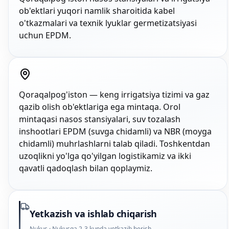
ob'ektlari yuqori namlik sharoitida kabel
o'tkazmalari va texnik lyuklar germetizatsiyasi
uchun EPDM.
Qoraqalpog'iston — keng irrigatsiya tizimi va gaz
qazib olish ob'ektlariga ega mintaqa. Orol
mintaqasi nasos stansiyalari, suv tozalash
inshootlari EPDM (suvga chidamli) va NBR (moyga
chidamli) muhrlashlarni talab qiladi. Toshkentdan
uzoqlikni yo'lga qo'yilgan logistikamiz va ikki
qavatli qadoqlash bilan qoplaymiz.
Yetkazish va ishlab chiqarish
Nukus · Nukusga 2-3 kunda yetkazib berish