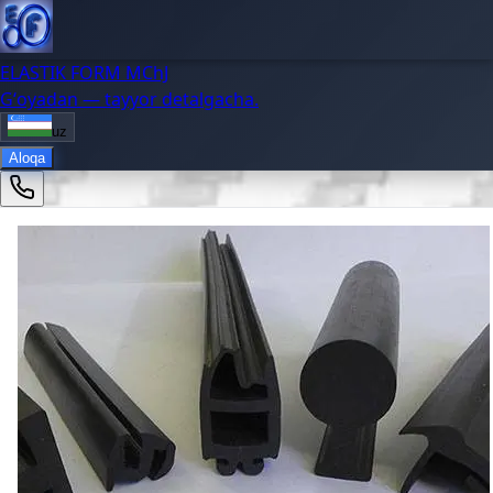
ELASTIK FORM MChJ
Gʻoyadan — tayyor detalgacha.
uz
Aloqa