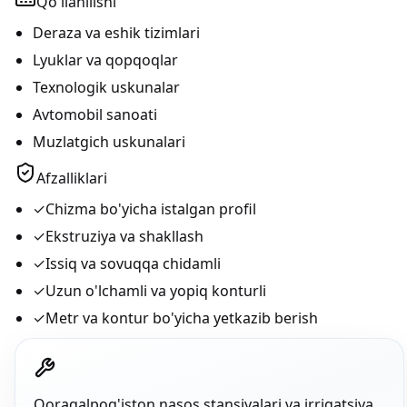
Qo'llanilishi
Deraza va eshik tizimlari
Lyuklar va qopqoqlar
Texnologik uskunalar
Avtomobil sanoati
Muzlatgich uskunalari
Afzalliklari
✓
Chizma bo'yicha istalgan profil
✓
Ekstruziya va shakllash
✓
Issiq va sovuqqa chidamli
✓
Uzun o'lchamli va yopiq konturli
✓
Metr va kontur bo'yicha yetkazib berish
Qoraqalpog'iston nasos stansiyalari va irrigatsiya