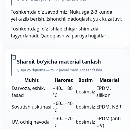
Toshkentda o'z zavodimiz. Nukusga 2-3 kunda
yetkazib berish. Ishonchli qadoqlash, yuk kuzatuvi.
Toshkentdagi o'z ishlab chiqarishimizda
tayyorlanadi. Qadoqlash va partiya hujjatlari.
Sharoit bo'yicha material tanlash
Qisqa yo'riqnoma — to'liq jadval mahsulot sahifasida
Muhit
Harorat
Bosim
Material
Darvoza, eshik,
−40…+80
EPDM,
bosimsiz
fasad
°C
silikon
−60…+40
Sovutish uskunasi
bosimsiz
EPDM, NBR
°C
−30…+70
EPDM (anti-
UV, ochiq havoda
bosimsiz
°C
UV)