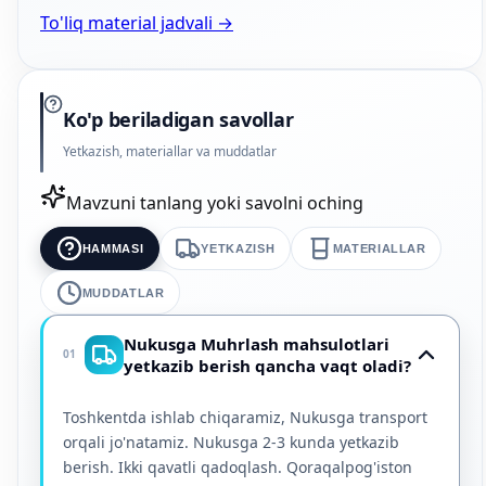
To'liq material jadvali →
Ko'p beriladigan savollar
Yetkazish, materiallar va muddatlar
Mavzuni tanlang yoki savolni oching
HAMMASI
YETKAZISH
MATERIALLAR
MUDDATLAR
Nukusga Muhrlash mahsulotlari
01
yetkazib berish qancha vaqt oladi?
Toshkentda ishlab chiqaramiz, Nukusga transport
orqali jo'natamiz. Nukusga 2-3 kunda yetkazib
berish. Ikki qavatli qadoqlash. Qoraqalpog'iston