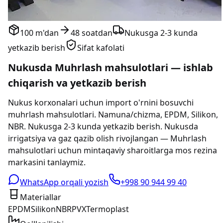
100 m'dan
48 soatdan
Nukusga 2-3 kunda
yetkazib berish
Sifat kafolati
Nukusda Muhrlash mahsulotlari — ishlab
chiqarish va yetkazib berish
Nukus korxonalari uchun import o'rnini bosuvchi
muhrlash mahsulotlari. Namuna/chizma, EPDM, Silikon,
NBR. Nukusga 2-3 kunda yetkazib berish. Nukusda
irrigatsiya va gaz qazib olish rivojlangan — Muhrlash
mahsulotlari uchun mintaqaviy sharoitlarga mos rezina
markasini tanlaymiz.
WhatsApp orqali yozish
+998 90 944 99 40
Materiallar
EPDM
Silikon
NBR
PVX
Termoplast