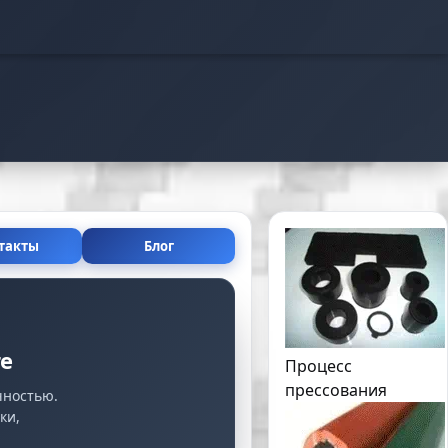
такты
Блог
е
Процесс
прессования
чностью.
ки,