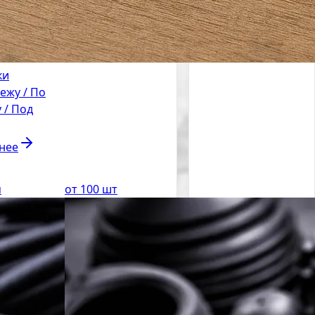
ки
ежу / По
 / Под
нее
м
от 100 шт