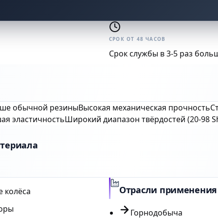
СРОК ОТ 48 ЧАСОВ
Срок службы в 3-5 раз боль
выше обычной резины
Высокая механическая прочность
С
ая эластичность
Широкий диапазон твёрдостей (20-98 S
атериала
Отрасли применения
 колёса
оры
Горнодобыча