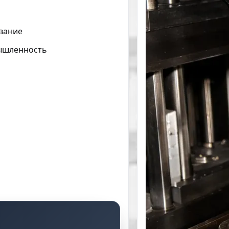
вание
ышленность