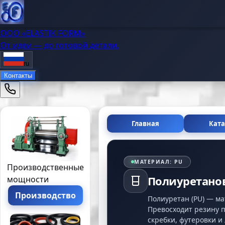
OOO «ELASTIK FORM»
От идеи — до готовой детали.
ru
Контакты
Главная
Ката
МАТЕРИАЛ
:
PU
Производственные
Полиуретанов
мощности
Производство
Полиуретан (PU) — м
Превосходит резину п
скребки, футеровки и