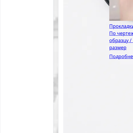
Прокладк
По чертеж
образцу /
размер
Подробне