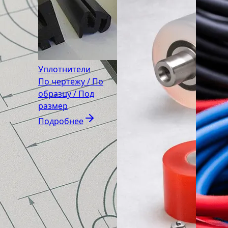
Уплотнители
По чертежу / По
образцу / Под
размер
Подробнее