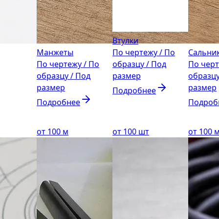
Втулки
Манжеты
По чертежу / По
Сальни
По чертежу / По
образцу / Под
По черт
образцу / Под
размер
образцу
размер
размер
Подробнее
Подробнее
Подроб
от 100 м
от 100 шт
от 100 