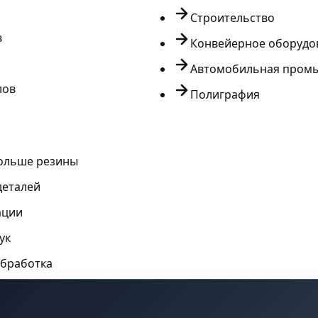
Строительство
в
Конвейерное оборудо
Автомобильная пром
лов
Полиграфия
больше резины
деталей
ации
ук
обработка