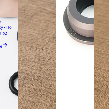
и
у / По
 Под
е