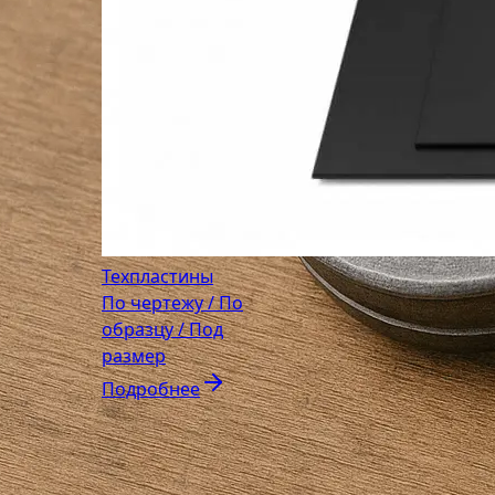
Техпластины
По чертежу / По
образцу / Под
размер
Подробнее