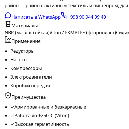
район — район с активным текстиль и пищепром; для
Написать в WhatsApp
+998 90 944 99 40
Материалы
NBR (маслостойкая)
Viton / FKM
PTFE (фторопласт)
Сили
Применение
Редукторы
Насосы
Компрессоры
Электродвигатели
Коробки передач
Преимущества
✓
Армированные и безкаркасные
✓
Работа до +250°C (Viton)
✓
Высокая герметичность