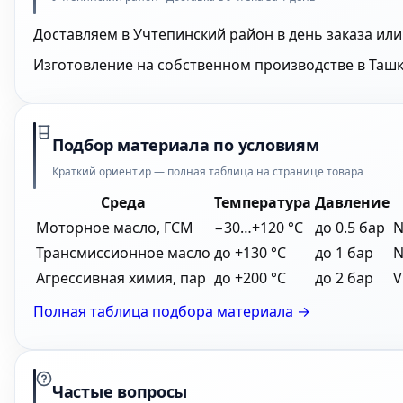
Доставляем в Учтепинский район в день заказа или
Изготовление на собственном производстве в Ташк
Подбор материала по условиям
Краткий ориентир — полная таблица на странице товара
Среда
Температура
Давление
Моторное масло, ГСМ
−30…+120 °C
до 0.5 бар
N
Трансмиссионное масло
до +130 °C
до 1 бар
N
Агрессивная химия, пар
до +200 °C
до 2 бар
V
Полная таблица подбора материала →
Частые вопросы