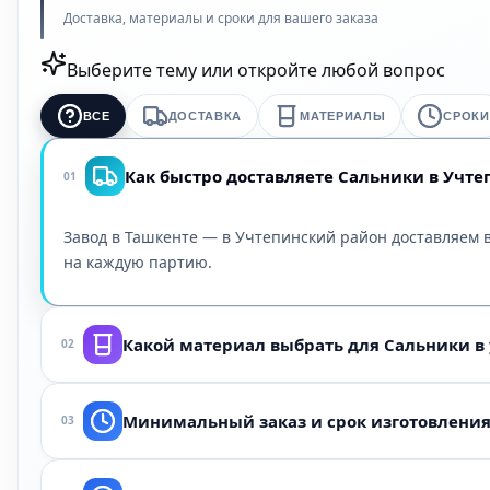
Доставка, материалы и сроки для вашего заказа
Выберите тему или откройте любой вопрос
ВСЕ
ДОСТАВКА
МАТЕРИАЛЫ
СРОКИ
Как быстро доставляете Сальники в Учт
01
Завод в Ташкенте — в Учтепинский район доставляем в
на каждую партию.
Какой материал выбрать для Сальники в
02
Зависит от среды (масло, вода, пар, химия), температ
Минимальный заказ и срок изготовления
03
Учтепинский район. Ниже — краткая таблица по среде
От 100 штук (или от одной партии для нестандартных ф