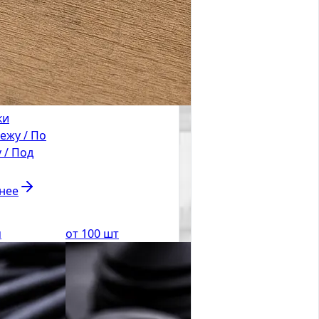
ки
ежу / По
 / Под
нее
м
от 100 шт