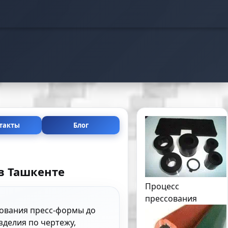
такты
Блог
в Ташкенте
Процесс
прессования
рования пресс-формы до
зделия по чертежу,