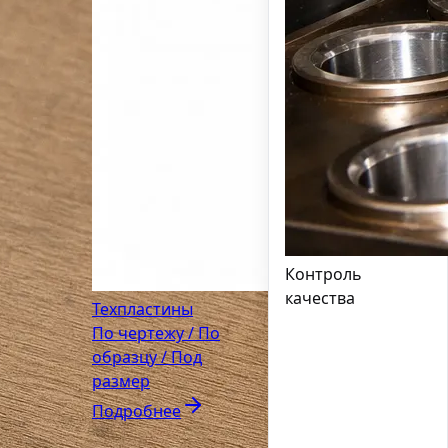
Контроль
качества
Техпластины
По чертежу / По
образцу / Под
размер
Подробнее