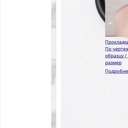
Прокладк
По чертеж
образцу /
размер
Подробне