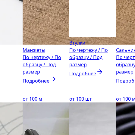
Втулки
Манжеты
По чертежу / По
Сальни
По чертежу / По
образцу / Под
По черт
образцу / Под
размер
образцу
размер
размер
Подробнее
Подробнее
Подроб
от 100 м
от 100 шт
от 100 