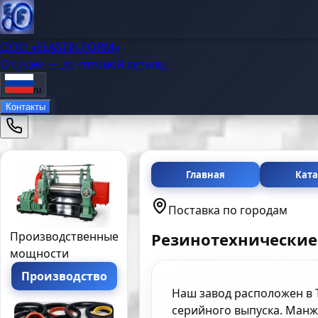
OOO «ELASTIK FORM»
От идеи — до готовой детали.
ru
Контакты
Главная
Ката
Поставка по городам
Резинотехнические
Производственные
мощности
Производство
Наш завод расположен в 
серийного выпуска. Манже