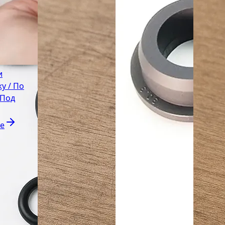
и
у / По
 Под
е