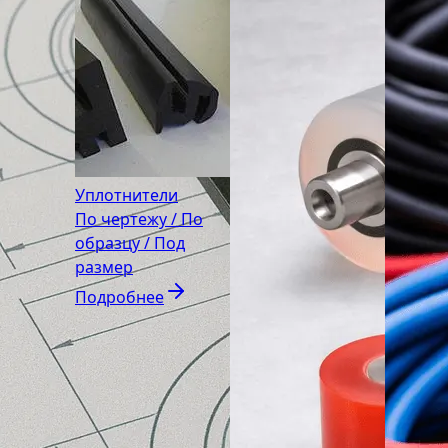
Уплотнители
По чертежу / По
образцу / Под
размер
Подробнее