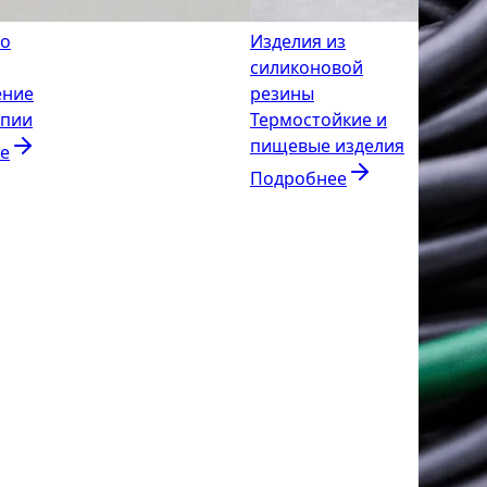
по
Изделия из
силиконовой
ение
резины
опии
Термостойкие и
пищевые изделия
е
Подробнее