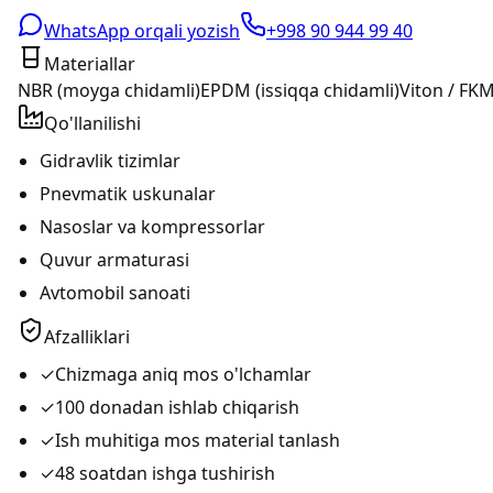
WhatsApp orqali yozish
+998 90 944 99 40
Materiallar
NBR (moyga chidamli)
EPDM (issiqqa chidamli)
Viton / FKM
Qo'llanilishi
Gidravlik tizimlar
Pnevmatik uskunalar
Nasoslar va kompressorlar
Quvur armaturasi
Avtomobil sanoati
Afzalliklari
✓
Chizmaga aniq mos o'lchamlar
✓
100 donadan ishlab chiqarish
✓
Ish muhitiga mos material tanlash
✓
48 soatdan ishga tushirish