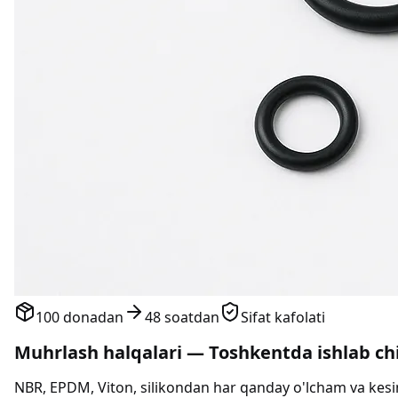
100 donadan
48 soatdan
Sifat kafolati
Muhrlash halqalari — Toshkentda ishlab ch
NBR, EPDM, Viton, silikondan har qanday o'lcham va kesi