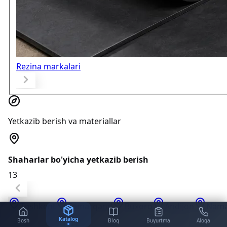
Rezina markalari
Yetkazib berish va materiallar
Shaharlar bo'yicha yetkazib berish
13
Toshkent
Samarqand
Buxoro
Andijon
Nam
Katalog
Bosh
Blog
Buyurtma
Aloqa