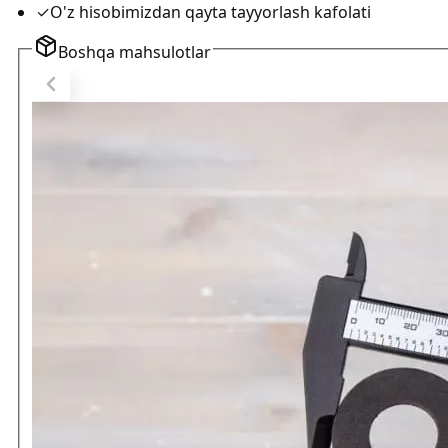
✓
O'z hisobimizdan qayta tayyorlash kafolati
Boshqa mahsulotlar