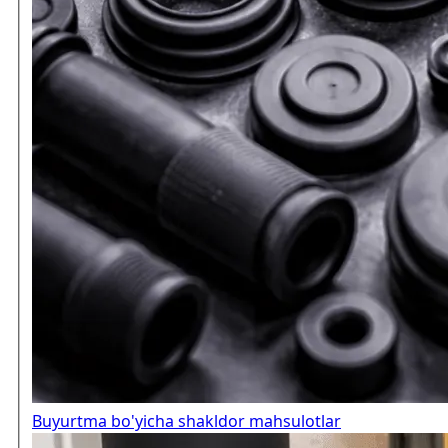
Buyurtma bo'yicha shakldor mahsulotlar