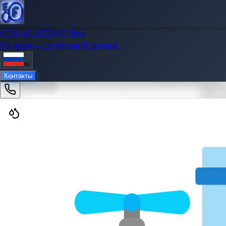
OOO «ELASTIK FORM»
От идеи — до готовой детали.
ru
Контакты