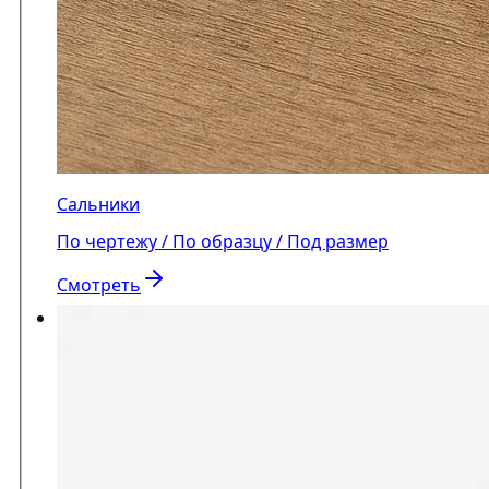
Сальники
По чертежу / По образцу / Под размер
Смотреть