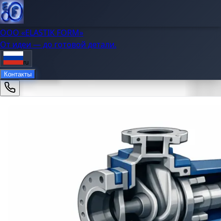
OOO «ELASTIK FORM»
От идеи — до готовой детали.
ru
Контакты