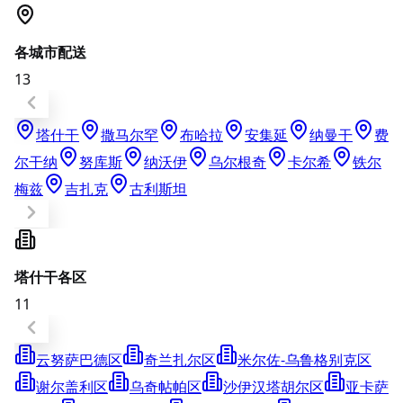
各城市配送
13
塔什干
撒马尔罕
布哈拉
安集延
纳曼干
费
尔干纳
努库斯
纳沃伊
乌尔根奇
卡尔希
铁尔
梅兹
吉扎克
古利斯坦
塔什干各区
11
云努萨巴德区
奇兰扎尔区
米尔佐-乌鲁格别克区
谢尔盖利区
乌奇帖帕区
沙伊汉塔胡尔区
亚卡萨