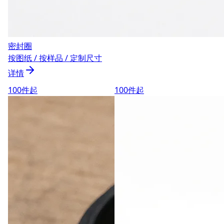
密封圈
按图纸 / 按样品 / 定制尺寸
详情
100件起
100件起