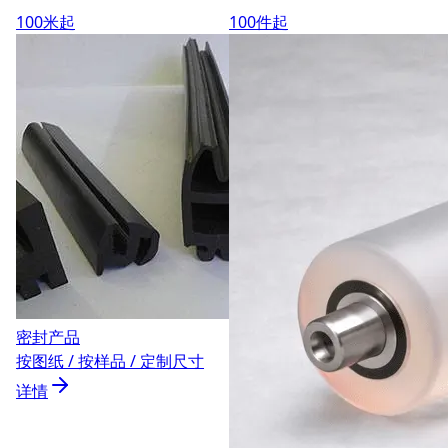
100米起
100件起
密封产品
按图纸 / 按样品 / 定制尺寸
详情