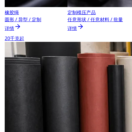
橡胶绳
定制模压产品
圆形 / 异型 / 定制
任意形状 / 任意材料 / 批量
详情
详情
20千克起