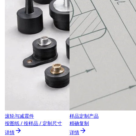
滚轮与减震件
样品定制产品
按图纸 / 按样品 / 定制尺寸
精确复制
详情
详情