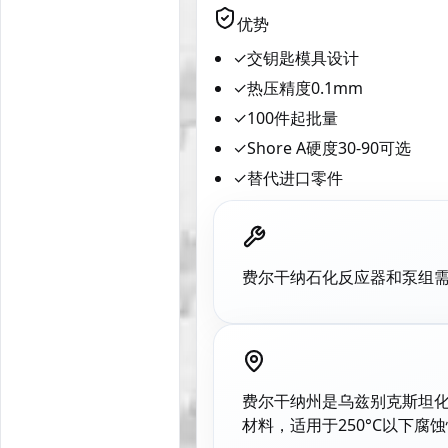
优势
✓
交钥匙模具设计
✓
热压精度0.1mm
✓
100件起批量
✓
Shore A硬度30-90可选
✓
替代进口零件
费尔干纳石化反应器和泵组需要
费尔干纳州是乌兹别克斯坦化工
材料，适用于250°C以下腐