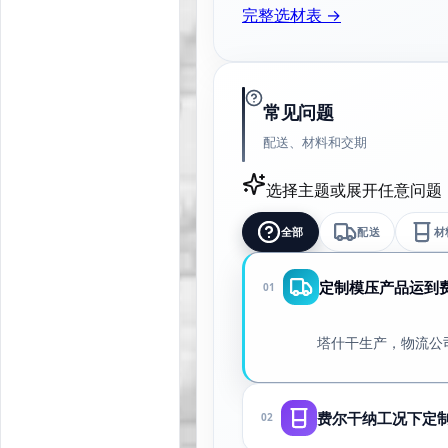
完整选材表 →
常见问题
配送、材料和交期
选择主题或展开任意问题
全部
配送
材
定制模压产品运到
01
塔什干生产，物流公
费尔干纳工况下定
02