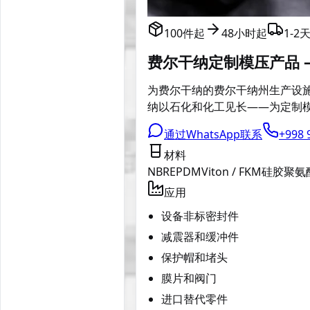
100件起
48小时起
1-
费尔干纳定制模压产品 — N
为费尔干纳的费尔干纳州生产设施定制
纳以石化和化工见长——为定制
通过WhatsApp联系
+998 
材料
NBR
EPDM
Viton / FKM
硅胶
聚氨
应用
设备非标密封件
减震器和缓冲件
保护帽和堵头
膜片和阀门
进口替代零件