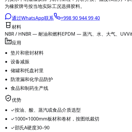
为橡胶牌号按当地实际工况选择胶料。
通过WhatsApp联系
+998 90 944 99 40
材料
NBR / HNBR — 耐油和燃料
EPDM — 蒸汽、水、大气、UV
V
应用
垫片和密封材料
设备减振
储罐和托盘衬里
防泄漏和化学品防护
食品和制药生产线
优势
✓
按油、酸、蒸汽或食品介质选型
✓
1000×1000mm板材和卷材，按图纸裁切
✓
邵氏A硬度30–90