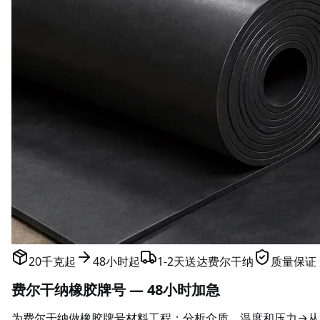
20千克起
48小时起
1-2天送达费尔干纳
质量保证
费尔干纳橡胶牌号 — 48小时加急
为费尔干纳做橡胶牌号材料工程：分析介质、温度和压力→从NBR / 