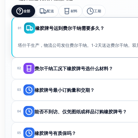
全部
配送
材料
工期
橡胶牌号运到费尔干纳需要多久？
01
塔什干生产，物流公司发往费尔干纳。1-2天送达费尔干纳。双
费尔干纳工况下橡胶牌号选什么材料？
02
取决于介质、温度和压力。请通过WhatsApp发送图纸或样
橡胶牌号最小订购量和交期？
03
100件起（异形可按一批）。图纸和材料确认后48小时起。急
能否不到访、仅凭图纸或样品订购橡胶牌号？
04
可以。将图纸、照片或旧件发至WhatsApp——我们报价交
橡胶牌号有质保吗？
05