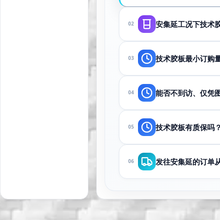
安集延工况下技术
02
取决于介质、温度和
技术胶板最小订购
03
100件起（异形可
能否不到访、仅凭
04
可以。将图纸、照片或
技术胶板有质保吗
05
若零件与确认图纸在
发往安集延的订单
06
生产和仓储在塔什干