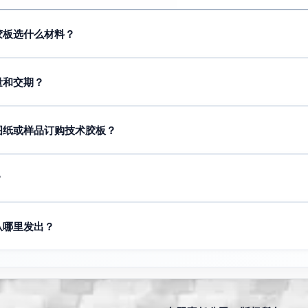
胶板选什么材料？
压力。请通过WhatsApp发送图纸或样品——工程师为安集延的项目选
量和交期？
按一批）。图纸和材料确认后48小时起。急需发往安集延请在下单时说明。
图纸或样品订购技术胶板？
旧件发至WhatsApp——我们报价交期和材料。安集延企业通常提供带
？
尺寸和材料上不符，我们免费返工。批量生产前会确认公差和检验方式。
从哪里发出？
。1-2天送达安集延。完成后交物流公司或安排快递。