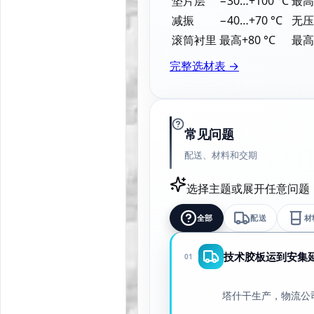
垫片层
−30…+100 °C
最高1
减振
−40…+70 °C
无压
滚筒衬里
最高+80 °C
最高5
完整选材表 →
常见问题
配送、材料和交期
选择主题或展开任意问题
全部
配送
材
技术胶板运到安集
01
塔什干生产，物流公