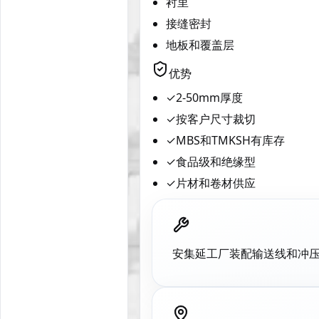
衬里
接缝密封
地板和覆盖层
优势
✓
2-50mm厚度
✓
按客户尺寸裁切
✓
MBS和TMKSH有库存
✓
食品级和绝缘型
✓
片材和卷材供应
安集延工厂装配输送线和冲