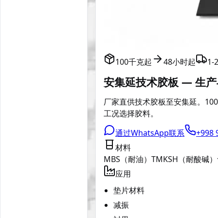
100千克起
48小时起
1
安集延技术胶板 — 生
厂家直供技术胶板至安集延。100
工况选择胶料。
通过WhatsApp联系
+998 
材料
MBS（耐油）
TMKSH（耐酸碱）
应用
垫片材料
减振