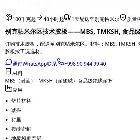
100千克起
48小时起
1天配送至别克帖米尔
质量
别克帖米尔区技术胶板——MBS, TMKSH, 食品
订购技术胶板，配送至别克帖米尔区。材料：MBS, TMKS
胶板按工况选材。
通过WhatsApp联系
+998 90 944 99 40
材料
MBS（耐油）
TMKSH（耐酸碱）
食品级
绝缘
耐寒
应用
垫片材料
减振
衬里
接缝密封
地板和覆盖层