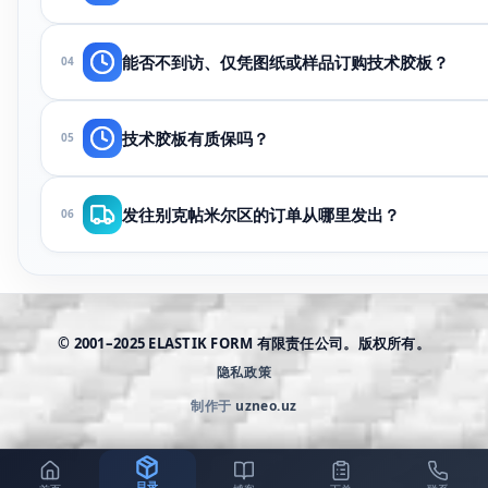
100件起（异形可按一批）。图纸和材料确认后48小时起。急
能否不到访、仅凭图纸或样品订购技术胶板？
04
可以。将图纸、照片或旧件发至WhatsApp——我们报价交
技术胶板有质保吗？
05
若零件与确认图纸在尺寸和材料上不符，我们免费返工。批量生
发往别克帖米尔区的订单从哪里发出？
06
生产和仓储在塔什干。1天配送至别克帖米尔。完成后交物流公
© 2001–2025 ELASTIK FORM 有限责任公司。版权所有。
隐私政策
制作于
uzneo.uz
目录