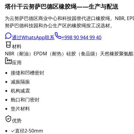
塔什干云努萨巴德区橡胶绳——生产与配送
为云努萨巴德区商业中心和科技园替代进口橡胶绳。NBR, E
努萨巴德科技园和办公生产区的橡胶绳按工况选材。
通过WhatsApp联系
+998 90 944 99 40
材料
NBR（耐油）
EPDM（耐热）
硅胶（食品级）
天然橡胶
聚氨酯
应用
接缝和凹槽密封
减振隔振
机构减震
舱口和门密封
垫片材料
优势
✓
直径2-50mm