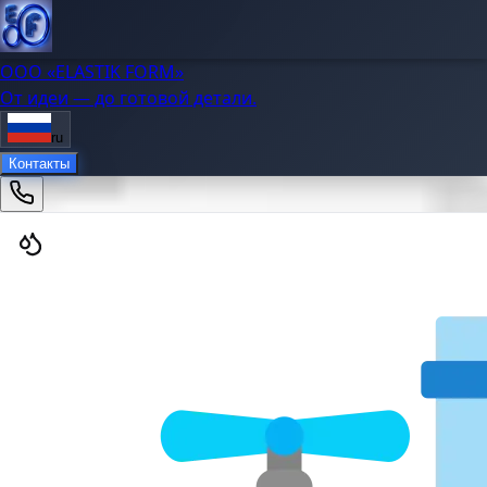
OOO «ELASTIK FORM»
От идеи — до готовой детали.
ru
Контакты